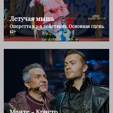
Летучая мышь
Оперетта в 2-х действиях. Основная сцена.
12+
Монте - Кристо